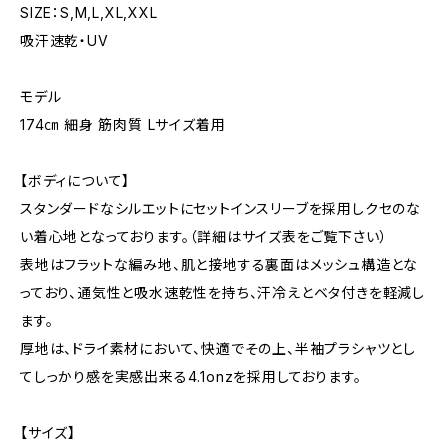
SIZE：S,M,L,XL,XXL
吸汗速乾・UV
モデル
174㎝ 細身 筋肉質 Lサイズ着用
【ボディについて】
スタンダードなシルエットにセットインスリーブを採用しクセのな
い着心地となっております。（詳細はサイズ表をご覧下さい）
表地はフラットな編み地、肌と接地する裏面はメッシュ構造とな
っており、通気性と吸水速乾性を持ち、汗冷えとベタ付きを軽減し
ます。
厚地は、ドライ素材において、快適でその上、半袖プラシャツとし
てしっかり感を実感出来る4.1onzを採用しております。
【サイズ】