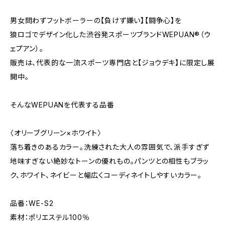
男女問わずフットボーラーの【負けず嫌い】【闘争心】を
狼ロゴでデザイン化した渋谷発スポーツブランドWEPUAN®︎（ウ
ェプアン）。
販売は、代表的な一流スポーツ専門店と【ジョウデキ】に限定し展
開中。
そんなWEPUANを代表する品番
〈オリーブグリーン×ホワイト〉
落ち着きのあるカラー。洗練された大人の雰囲気で、派手すぎず
地味すぎない絶妙なトーンの優れもの。パンツとの相性もブラッ
ク、ホワイト、ネイビーと幅広くコーディネイトしやすいカラー。
品番：WE-S2
素材：ポリエステル100％