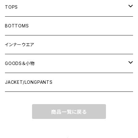
TOPS
LONG-SLEEVEプラシャツ
BOTTOMS
SHORT-SLEEVEプラシャツ
インナーウエア
NO-SLEEVE
GOODS＆小物
Tシャツ(オフコート)
シューズ袋
JACKET/LONGPANTS
スウェット(オフコート)
ランドリーバッグ
商品一覧に戻る
ポロシャツ
ソックス