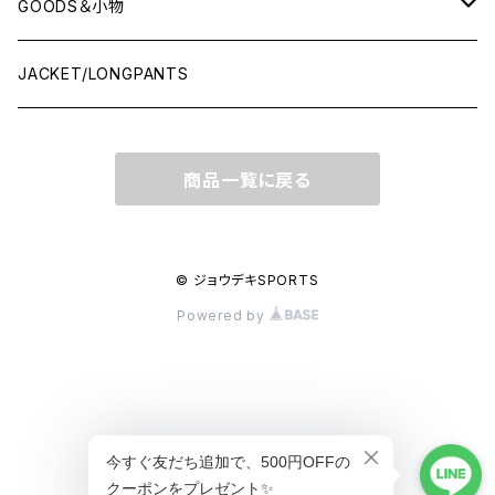
NO-SLEEVE
GOODS＆小物
Tシャツ(オフコート)
シューズ袋
JACKET/LONGPANTS
スウェット(オフコート)
ランドリーバッグ
商品一覧に戻る
ポロシャツ
ソックス
シャツ
キャップ
© ジョウデキSPORTS
Powered by
ウインドプルオーバー
DVD
トートバッグ
ショップに質問する