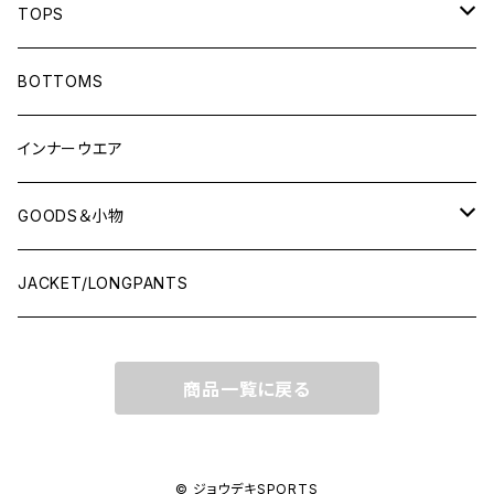
TOPS
LONG-SLEEVEプラシャツ
BOTTOMS
SHORT-SLEEVEプラシャツ
インナーウエア
NO-SLEEVE
GOODS＆小物
Tシャツ(オフコート)
シューズ袋
JACKET/LONGPANTS
スウェット(オフコート)
ランドリーバッグ
商品一覧に戻る
ポロシャツ
ソックス
シャツ
キャップ
© ジョウデキSPORTS