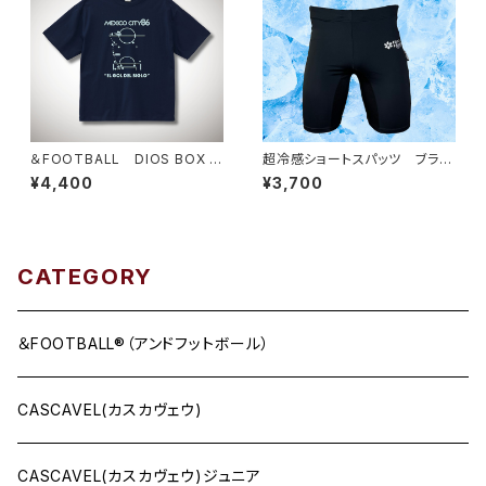
＆FOOTBALL DIOS BOX T
超冷感ショートスパッツ ブラッ
EE ネイビー×アルゼンチンブ
ク
¥4,400
¥3,700
ルー
CATEGORY
＆FOOTBALL®（アンドフットボール）
CASCAVEL(カスカヴェウ)
CASCAVEL(カスカヴェウ)ジュニア