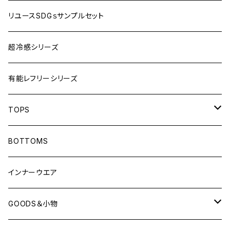
リユースSDGｓサンプルセット
超冷感シリーズ
有能レフリーシリーズ
TOPS
LONG-SLEEVEプラシャツ
BOTTOMS
SHORT-SLEEVEプラシャツ
インナーウエア
NO-SLEEVE
GOODS＆小物