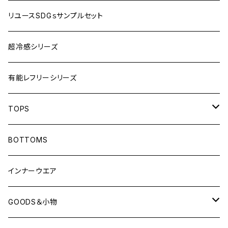
リユースSDGｓサンプルセット
超冷感シリーズ
有能レフリーシリーズ
TOPS
LONG-SLEEVEプラシャツ
BOTTOMS
SHORT-SLEEVEプラシャツ
インナーウエア
NO-SLEEVE
GOODS＆小物