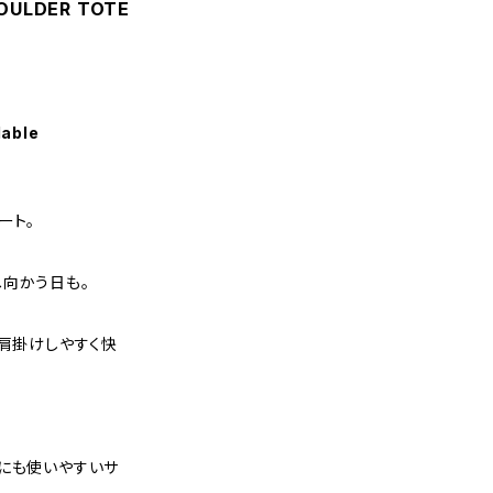
OULDER TOTE
lable
ート。
へ向かう日も。
、肩掛けしやすく快
ルにも使いやすいサ