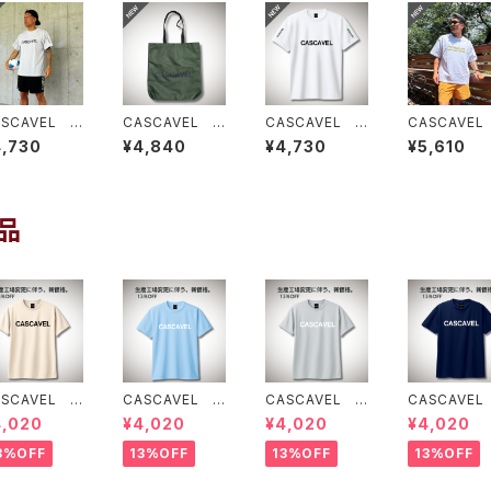
ASCAVEL C
CASCAVEL U
CASCAVEL C
CASCAVEL
B PRA-SHI
TILITY SHOU
LUB PRA-SHI
OUGH CAM
4,730
¥4,840
¥4,730
¥5,610
T シルバーグ
LDER TOTE オ
RT ホワイト
BOX TEE 
ー
リーブ
ワイトカモ２
品
ASCAVEL ス
CASCAVEL ス
CASCAVEL ス
CASCAVEL
ンダードプラク
タンダードプラク
タンダードプラク
タンダードプ
4,020
¥4,020
¥4,020
¥4,020
ィスシャツ ラ
ティスシャツ ラ
ティスシャツ シ
ティスシャツ
トベージュ
イトブルー
ルバーグレー
イビー
3%OFF
13%OFF
13%OFF
13%OFF