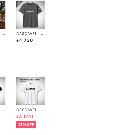
 R
CASCAVEL C
O
LUB PRA-SHI
¥4,730
ホ
RT ダークグレ
ー
 ス
CASCAVEL ス
ラク
タンダードプラク
¥4,020
 ネ
ティスシャツ ホ
ワイト
13%OFF