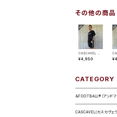
その他の商品
CASCAVEL セ
C
ンタードポケ付
ッ
¥4,950
¥
きプラパン ブラ
プ
ック
ッ
CATEGORY
＆FOOTBALL®（アンド
CASCAVEL(カスカヴェ