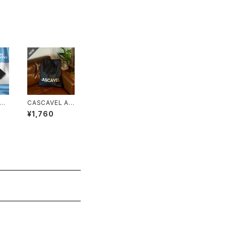
L
CASCAVEL AL
 T
L-IN SHOES S
¥1,760
×ア
ACK ブラック
ル
ゴールド