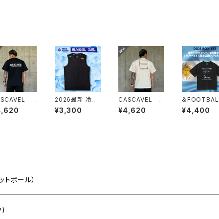
ASCAVEL バ
2026最新 冷感
CASCAVEL ス
＆FOOTBAL
ク LARGEロゴ
2WAYノースリ
クエアロゴプラ
DIOS BOX
4,620
¥3,300
¥4,620
¥4,400
ラシャツ ブラ
ーブシャツ ブ
クティスシャツ
EE ブラック
ク
ラック
ライトベージュ
ルゼンチンブ
ー
フットボール）
ウ)