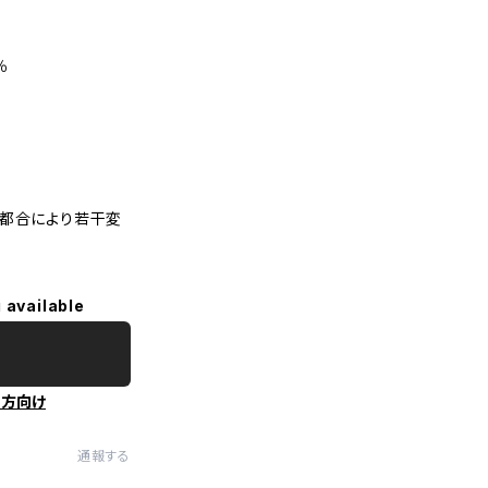
％
。都合により若干変
 available
の方向け
通報する