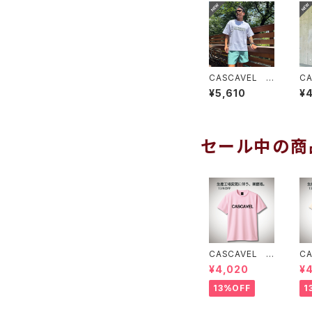
CASCAVEL R
C
OUGH CAMO
LU
¥5,610
¥
BOX TEE ホ
R
ワイトカモ１
レ
セール中の商
CASCAVEL ス
C
タンダードプラク
タ
¥4,020
¥
ティスシャツ ラ
テ
イトピンクブラッ
イ
13%OFF
1
ク