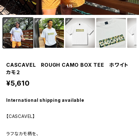
1
/5
CASCAVEL ROUGH CAMO BOX TEE ホワイト
カモ２
¥5,610
International shipping available
【CASCAVEL】
ラフなカモ柄を、