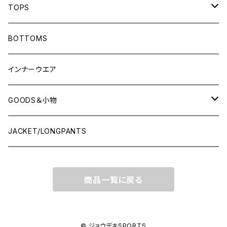
TOPS
LONG-SLEEVEプラシャツ
BOTTOMS
SHORT-SLEEVEプラシャツ
インナーウエア
NO-SLEEVE
GOODS＆小物
Tシャツ(オフコート)
シューズ袋
JACKET/LONGPANTS
スウェット(オフコート)
ランドリーバッグ
商品一覧に戻る
ポロシャツ
ソックス
シャツ
キャップ
© ジョウデキSPORTS