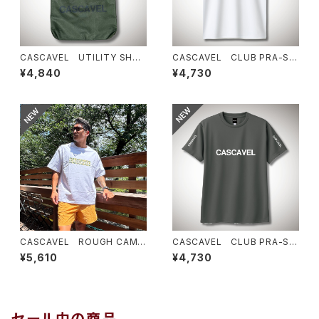
CASCAVEL UTILITY SHO
CASCAVEL CLUB PRA-SHI
ULDER TOTE オリーブ
RT ホワイト
¥4,840
¥4,730
CASCAVEL ROUGH CAMO
CASCAVEL CLUB PRA-SHI
BOX TEE ホワイトカモ２
RT ダークグレー
¥5,610
¥4,730