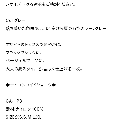
ンサイズ下げる選択もご検討ください。
Col.グレー
落ち着いた色味で、品よく穿ける夏の万能カラー、グレー。
ホワイトのトップスで爽やかに、
ブラックでシックに、
ベージュ系で上品に。
大人の夏スタイルを、品よく仕上げる一枚。
◆ナイロンワイドショーツ◆
CA-HP3
素材:ナイロン 100％
SIZE:XS,S,M,L,XL