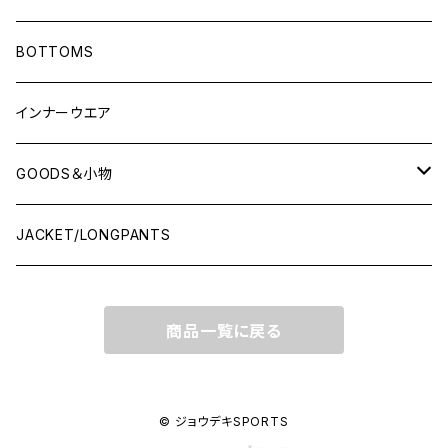
LONG-SLEEVEプラシャツ
BOTTOMS
SHORT-SLEEVEプラシャツ
インナーウエア
NO-SLEEVE
GOODS＆小物
Tシャツ(オフコート)
シューズ袋
JACKET/LONGPANTS
スウェット(オフコート)
ランドリーバッグ
商品一覧に戻る
ポロシャツ
ソックス
シャツ
キャップ
© ジョウデキSPORTS