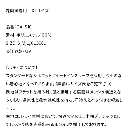
森岡薫着用 XLサイズ
品番：CA-S10
素材：ポリエステル100％
SIZE：S,M,L,XL,XXL
吸汗速乾・UV
【ボディについて】
スタンダードなシルエットにセットインスリーブを採用しクセのな
い着心地となっております。（詳細はサイズ表をご覧下さい）
表地はフラットな編み地、肌と接地する裏面はメッシュ構造とな
っており、通気性と吸水速乾性を持ち、汗冷えとベタ付きを軽減し
ます。
生地は、ドライ素材において、快適でその上、半袖プラシャツとし
てしっかり感を実感出来る4.4onzを採用しております。