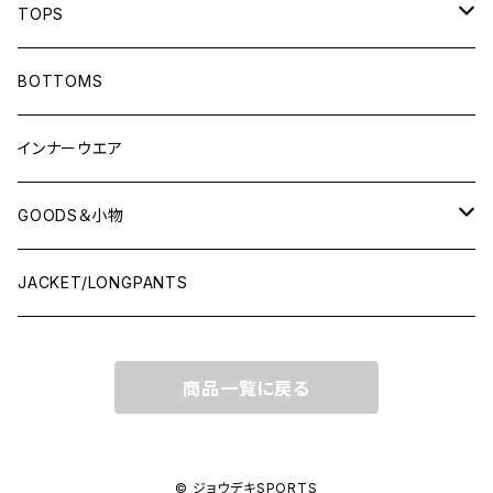
TOPS
LONG-SLEEVEプラシャツ
BOTTOMS
SHORT-SLEEVEプラシャツ
インナーウエア
NO-SLEEVE
GOODS＆小物
Tシャツ(オフコート)
シューズ袋
JACKET/LONGPANTS
スウェット(オフコート)
ランドリーバッグ
商品一覧に戻る
ポロシャツ
ソックス
シャツ
キャップ
© ジョウデキSPORTS