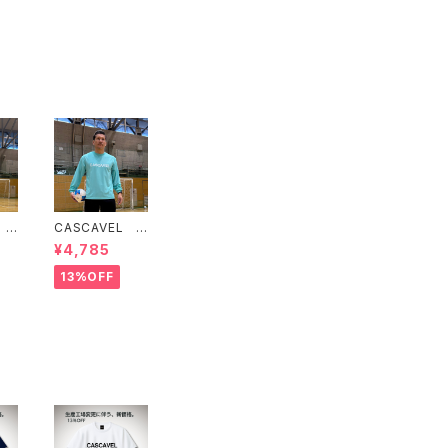
 ス
CASCAVEL ス
ッグ
タンダードロン
¥4,785
ラ
グプラクティスシ
ック
ャツ ミントグリ
13%OFF
ーン