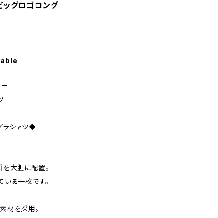
ドビッグロゴロング
ク
lable
A＝
ツ
プラシャツ◆
ゴを大胆に配置。
ている一枚です。
素材を採用。