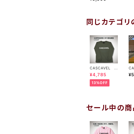
ロゴロングプラ
シャツ ホワイト
ブラック
同じカテゴリ
CASCAVEL ス
C
タンダードロン
タ
¥4,785
¥
グプラクティスシ
ロ
ャツ オリーブ
シ
13%OFF
グリーン
ル
セール中の商