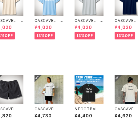
ASCAVEL ス
CASCAVEL ス
CASCAVEL ス
CASCAVEL
ンダードプラク
タンダードプラク
タンダードプラク
タンダードプ
4,020
¥4,020
¥4,020
¥4,020
ィスシャツ ラ
ティスシャツ ラ
ティスシャツ シ
ティスシャツ
トベージュ
イトブルー
ルバーグレー
イビー
3%OFF
13%OFF
13%OFF
13%OFF
ASCAVEL ナ
CASCAVEL C
＆FOOTBALL
CASCAVEL
ロンワイドショ
LUB PRA-SHI
CABO VERD
クエアロゴプ
6,820
¥4,730
¥4,400
¥4,620
ツ ブラック
RT シルバーグ
E BOX TEE ブ
クティスシ
レー
ラックホワイト
ライトベージ