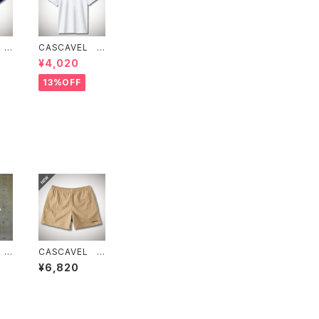
 ス
CASCAVEL ス
ラク
タンダードプラク
¥4,020
 ネ
ティスシャツ ホ
ワイト
13%OFF
 ス
CASCAVEL ナ
ラ
イロンワイドショ
¥6,820
ャツ
ーツ サンドベ
ュ
ージュ