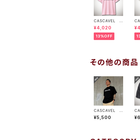
CASCAVEL ス
C
タンダードプラク
タ
¥4,020
¥
ティスシャツ ラ
テ
イトピンクブラッ
イ
13%OFF
1
ク
その他の商品
CASCAVEL プ
C
レミアムスタンダ
イ
¥5,500
¥
ードTEE ブラ
ー
ックホワイト