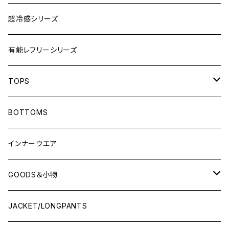
超冷感シリーズ
有能レフリーシリーズ
TOPS
LONG-SLEEVEプラシャツ
BOTTOMS
SHORT-SLEEVEプラシャツ
インナーウエア
NO-SLEEVE
GOODS＆小物
Tシャツ(オフコート)
シューズ袋
JACKET/LONGPANTS