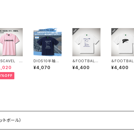
ASCAVEL ス
DIOS10半袖プ
＆FOOTBALL
＆FOOTBAL
ンダードプラク
ラシャツ ネイ
DIOS BOX T
SiUUUU 
4,020
¥4,070
¥4,400
¥4,400
ィスシャツ ラ
ビー×アルゼンチ
EE ホワイト
X TEE ホ
トピンクブラッ
ンブルー
トブラック
3%OFF
フットボール）