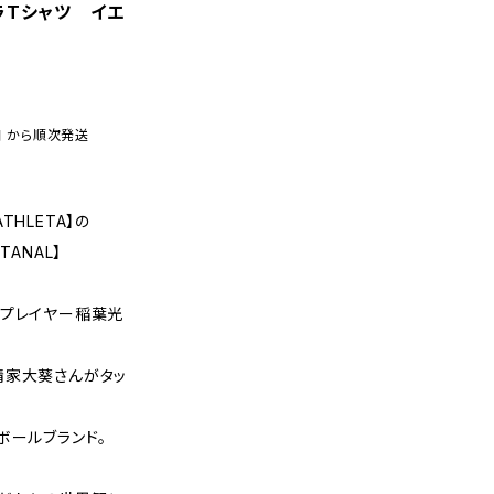
ラTシャツ イエ
日 から順次発送
HLETA】の
ANAL】
ドプレイヤー稲葉光
清家大葵さんがタッ
ボールブランド。