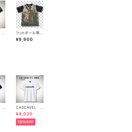
 C
フットボール革命
HI
プラシャツ１
¥9,900
 ス
CASCAVEL ス
ラク
タンダードプラク
¥4,020
 ネ
ティスシャツ ホ
ワイト
13%OFF