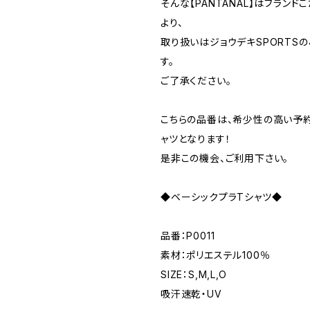
そんな【PANTANAL】はブラン
より、
取り扱いはジョウデキSPORTS
す。
ご了承ください。
こちらの品番は、希少性の高い予
ャツとなります！
是非この機会、ご利用下さい。
◆ベーシックプラTシャツ◆
品番：P0011
素材：ポリエステル100％
SIZE：S,M,L,O
吸汗速乾・UV