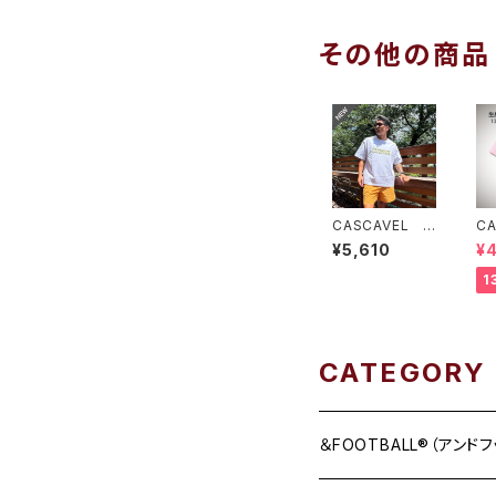
その他の商品
CASCAVEL R
C
OUGH CAMO
タ
¥5,610
¥
BOX TEE ホ
テ
ワイトカモ２
イ
1
ク
CATEGORY
＆FOOTBALL®（アンド