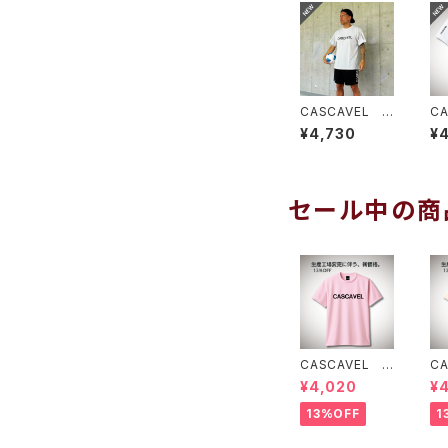
CASCAVEL C
C
LUB PRA-SHI
LU
¥4,730
¥
RT シルバーグ
R
レー
セール中の商
CASCAVEL ス
C
タンダードプラク
タ
¥4,020
¥
ティスシャツ ラ
テ
イトピンクブラッ
イ
13%OFF
1
ク