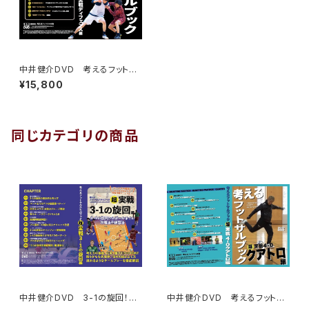
中井健介DVD 考えるフットサ
ルブック：超実戦ディフェンス編
¥15,800
徹底解説！
同じカテゴリの商品
中井健介DVD 3-1の旋回！徹
中井健介DVD 考えるフットサ
底解説！
ルブック：4-0 クアトロ徹底解