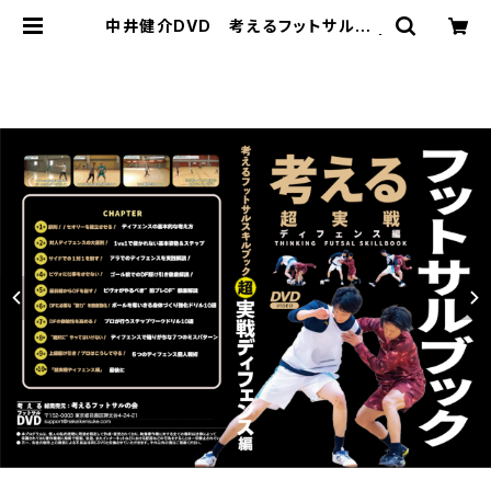
中井健介DVD 考えるフットサルブッ
ク：超実戦ディフェンス編 徹底解説！ |
ジョウデキSPORTS