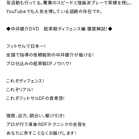
及活動も行ってる。驚異のスピードと理論派プレーで実績を残し、
YouTubeでも人気を博している話題の存在です。
◆中井健介DVD 超実戦ディフェンス編 徹底解説！◆
フットサルで日本一！
全国で指導の依頼殺到の中井健介が届ける！
プロ仕込みの超実戦DFノウハウ！
これぞディフェンス！
これぞリアル！
これぞフットサルDFの真骨頂！
強度、迫力、間合い、駆け引き！
プロが行う渾身のDFテクニックの全容を
あなたに余すことなくお届けします！