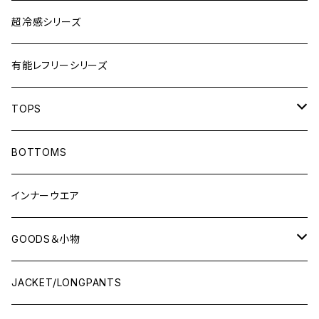
超冷感シリーズ
有能レフリーシリーズ
TOPS
LONG-SLEEVEプラシャツ
BOTTOMS
SHORT-SLEEVEプラシャツ
インナーウエア
NO-SLEEVE
GOODS＆小物
Tシャツ(オフコート)
シューズ袋
JACKET/LONGPANTS