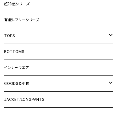
超冷感シリーズ
有能レフリーシリーズ
TOPS
LONG-SLEEVEプラシャツ
BOTTOMS
SHORT-SLEEVEプラシャツ
インナーウエア
NO-SLEEVE
GOODS＆小物
Tシャツ(オフコート)
シューズ袋
JACKET/LONGPANTS
スウェット(オフコート)
ランドリーバッグ