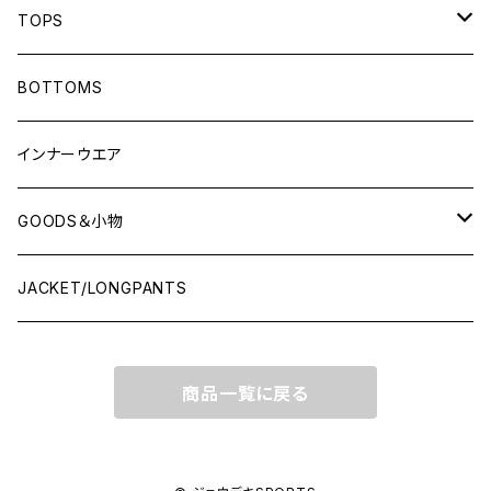
TOPS
LONG-SLEEVEプラシャツ
BOTTOMS
SHORT-SLEEVEプラシャツ
インナーウエア
NO-SLEEVE
GOODS＆小物
Tシャツ(オフコート)
シューズ袋
JACKET/LONGPANTS
スウェット(オフコート)
ランドリーバッグ
商品一覧に戻る
ポロシャツ
ソックス
シャツ
キャップ