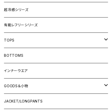
超冷感シリーズ
有能レフリーシリーズ
TOPS
LONG-SLEEVEプラシャツ
BOTTOMS
SHORT-SLEEVEプラシャツ
インナーウエア
NO-SLEEVE
GOODS＆小物
Tシャツ(オフコート)
シューズ袋
JACKET/LONGPANTS