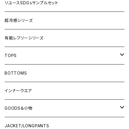
リユースSDGｓサンプルセット
超冷感シリーズ
有能レフリーシリーズ
TOPS
LONG-SLEEVEプラシャツ
BOTTOMS
SHORT-SLEEVEプラシャツ
インナーウエア
NO-SLEEVE
GOODS＆小物
Tシャツ(オフコート)
シューズ袋
JACKET/LONGPANTS