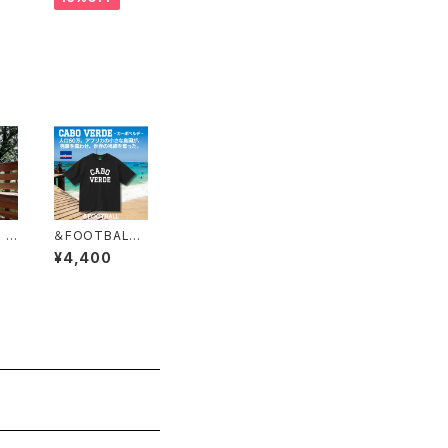
 R
＆FOOTBALL
O
CABO VERD
¥4,400
ホ
E BOX TEE ブ
ラックホワイト