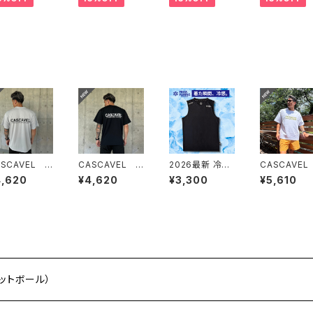
ASCAVEL バ
CASCAVEL バ
2026最新 冷感
CASCAVEL
クLARGEロゴ
ック LARGEロゴ
2WAYノースリ
OUGH CAM
4,620
¥4,620
¥3,300
¥5,610
ラシャツ シル
プラシャツ ブラ
ーブシャツ ブ
BOX TEE 
ーグレー
ック
ラック
ワイトカモ２
フットボール）