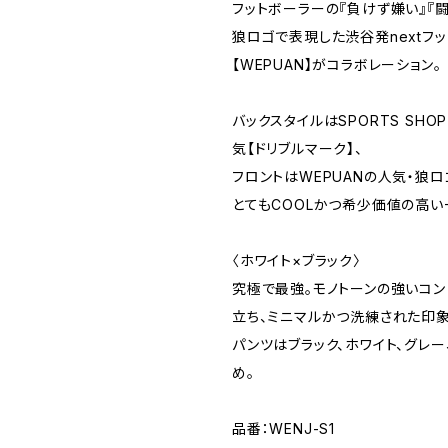
フットボーラーの『負けず嫌い』『
狼ロゴで表現した渋谷発nextフ
【WEPUAN】がコラボレーション。
バックスタイルはSPORTS SHOP
気【ドリブルマーク】、
フロントはWEPUANの人気・狼
とてもCOOLかつ希少価値の高い
〈ホワイト×ブラック〉
究極で最強。モノトーンの強いコン
立ち、ミニマルかつ洗練された印象
パンツはブラック、ホワイト、グレ
め。
品番：WENJ-S1