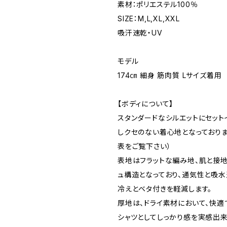
素材：ポリエステル100％
SIZE：M,L,XL,XXL
吸汗速乾・UV
モデル
174㎝ 細身 筋肉質 Lサイズ着用
【ボディについて】
スタンダードなシルエットにセット
しクセのない着心地となっておりま
表をご覧下さい）
表地はフラットな編み地、肌と接
ュ構造となっており、通気性と吸水
冷えとベタ付きを軽減します。
厚地は、ドライ素材において、快適
シャツとしてしっかり感を実感出来る