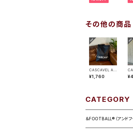
ク
その他の商品
CASCAVEL AL
C
L-IN SHOES S
ッ
¥1,760
¥
ACK ブラック
プ
シルバー
バ
CATEGORY
＆FOOTBALL®（アンド