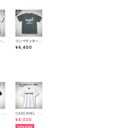
ープ
コンペティタープ
ワ
ラシャツ ダー
¥4,400
クグレーホワイ
ト
 ス
CASCAVEL ス
ラク
タンダードプラク
¥4,020
 ネ
ティスシャツ ホ
ワイト
13%OFF