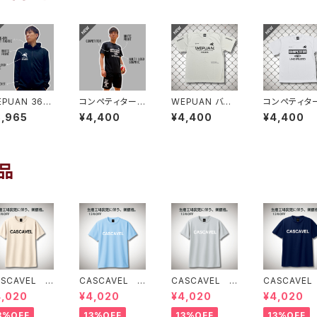
PUAN 365
コンペティタープ
WEPUAN バッ
コンペティタ
汗速乾ドライ
ラシャツ ブラッ
クビッグロゴプラ
ラシャツ ホ
8,965
¥4,400
¥4,400
¥4,400
ウェットフーデ
クホワイト
シャツ シルバ
イトブラック
 ブラックホワ
ーグレーブラック
ト
品
ASCAVEL ス
CASCAVEL ス
CASCAVEL ス
CASCAVEL
ンダードプラク
タンダードプラク
タンダードプラク
タンダードプ
4,020
¥4,020
¥4,020
¥4,020
ィスシャツ ラ
ティスシャツ ラ
ティスシャツ シ
ティスシャツ
トベージュ
イトブルー
ルバーグレー
イビー
3%OFF
13%OFF
13%OFF
13%OFF