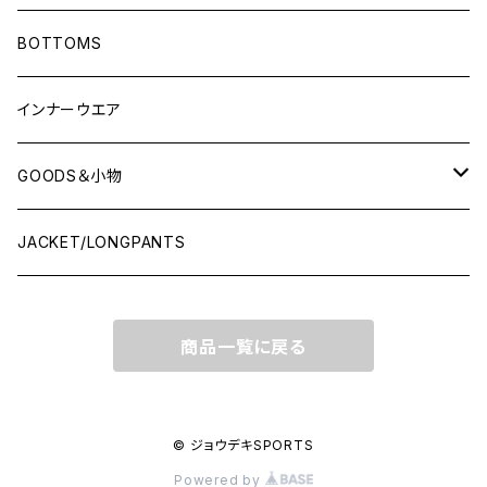
LONG-SLEEVEプラシャツ
BOTTOMS
SHORT-SLEEVEプラシャツ
インナーウエア
NO-SLEEVE
GOODS＆小物
Tシャツ(オフコート)
シューズ袋
JACKET/LONGPANTS
スウェット(オフコート)
ランドリーバッグ
商品一覧に戻る
ポロシャツ
ソックス
シャツ
キャップ
© ジョウデキSPORTS
Powered by