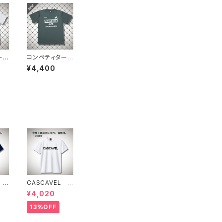
ープ
コンペティタープ
ワ
ラシャツ ダー
¥4,400
クグレーホワイ
ト
 ス
CASCAVEL ス
ラク
タンダードプラク
¥4,020
 ネ
ティスシャツ ホ
ワイト
13%OFF