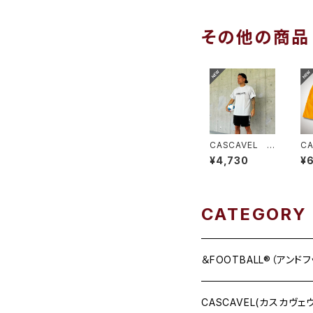
その他の商品
CASCAVEL C
C
LUB PRA-SHI
イ
¥4,730
¥
RT シルバーグ
ー
レー
CATEGORY
＆FOOTBALL®（アンド
CASCAVEL(カスカヴェ