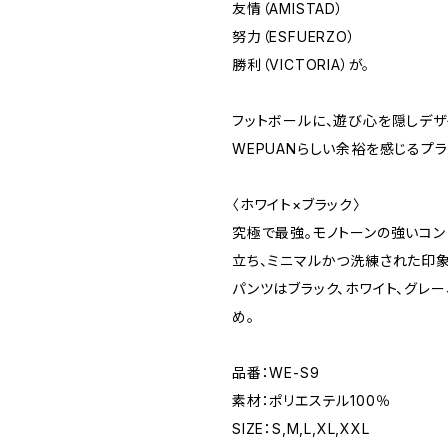
友情（AMISTAD）
努力（ESFUERZO）
勝利（VICTORIA）が。
フットボールに、遊び心を隠しデザ
WEPUANらしい余裕を感じるプラ
〈ホワイト×ブラック〉
究極で最強。モノトーンの強いコン
立ち、ミニマルかつ洗練された印象
パンツはブラック、ホワイト、グレ
め。
品番：WE-S9
素材：ポリエステル100％
SIZE：S,M,L,XL,XXL