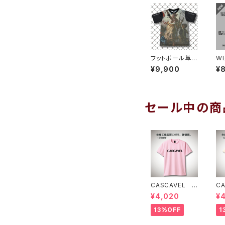
フットボール革命
WE
プラシャツ１
吸
¥9,900
¥
ス
ィ
イ
セール中の商
CASCAVEL ス
C
タンダードプラク
タ
¥4,020
¥
ティスシャツ ラ
テ
イトピンクブラッ
イ
13%OFF
1
ク