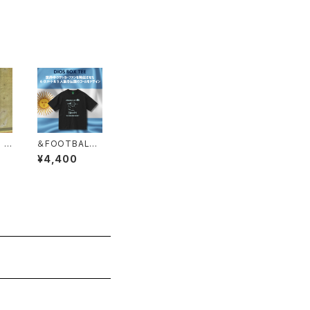
 ブ
＆FOOTBALL
プラ
DIOS BOX T
¥4,400
イト
EE ブラック×ア
ルゼンチンブル
ー