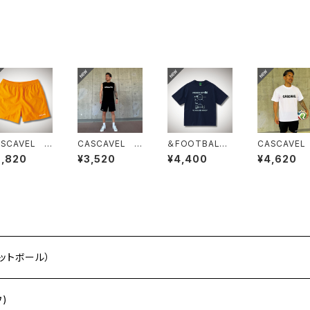
ASCAVEL ナ
CASCAVEL 2
＆FOOTBALL
CASCAVEL
ロンワイドショ
WAYドライノー
DIOS BOX T
ラッシュロゴ
6,820
¥3,520
¥4,400
¥4,620
ツ マンゴー
スリーブ ブラッ
EE ネイビー×
シャツ ホワ
ク
アルゼンチンブ
ルー
フットボール）
ウ)