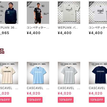
PUAN 365
コンペティタープ
WEPUAN バッ
コンペティタ
汗速乾ドライ
ラシャツ ブラッ
クビッグロゴプラ
ラシャツ ホ
8,965
¥4,400
¥4,400
¥4,400
ウェットフーデ
クホワイト
シャツ シルバ
イトブラック
 ブラックホワ
ーグレーブラック
ト
品
ASCAVEL ス
CASCAVEL ス
CASCAVEL ス
CASCAVEL
ンダードプラク
タンダードプラク
タンダードプラク
タンダードプ
4,020
¥4,020
¥4,020
¥4,020
ィスシャツ ラ
ティスシャツ ラ
ティスシャツ シ
ティスシャツ
トベージュ
イトブルー
ルバーグレー
イビー
3%OFF
13%OFF
13%OFF
13%OFF